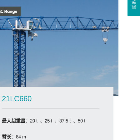
联系我们
21LC660
：20 t 、25 t 、37.5 t 、50 t
最大起重量
：84 m
臂长