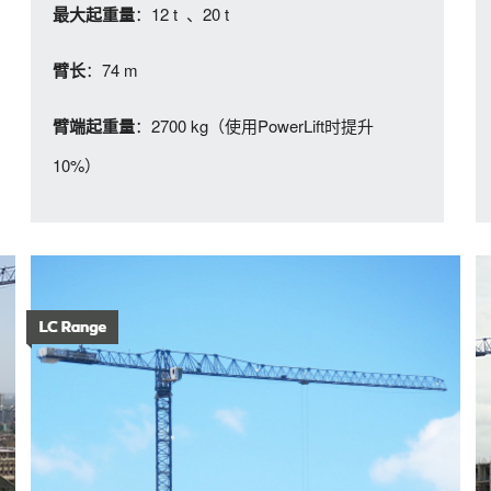
：12 t 、20 t
最大起重量
：74 m
臂长
：2700 kg（使用PowerLift时提升
臂端起重量
10%）