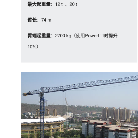
：12 t 、20 t
最大起重量
：74 m
臂长
：2700 kg（使用PowerLift时提升
臂端起重量
10%）