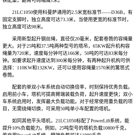
铁配重，副臂可再缩减1米。
21LC1050使用科曼萨通用的2.5米宽标准节——D36B，有
固定支脚时，独立高度可达73.3米，当使用更宽的标准节时，
独立高度可达98米。
采用新型起升钢丝绳，直径仅20毫米，配套卷筒的容绳量
更大。对于25吨和37.5吨两种型号的塔吊，65KW起升机构容
绳量为720米，速度每分钟可达166米，50吨的可达83米每分
钟。如要求起升速度达到300米每分钟，有两种起升机构可供
选择：110KW和132KW，还可以使用容绳量1570米的篱笆式
卷筒。
配套的单双小车系统自动切换倍率，时刻保持优秀负载。
启用前小车，塔机可提高臂端装载负荷，起升速度更快；双小
车系统启用时，发挥最大负载功能。对于经常使用重负载的项
目，无需绕绳切换，可采用50吨单小车配置的塔机。
如同其他平头塔机，21LC1050标配了PowerLift系统，能
提升10%负载能力。例如，25吨型号的塔机负载10800千克，