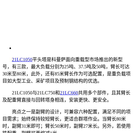
21LC1050
平头塔是科曼萨面向重载型市场推出的新型
号，有三款，最大负载分别为25吨、37.5吨及50吨，臂长可达
30米至80米，此外，还有85米臂长作为可选配置，是重负载项
目如大型工业、采矿项目及预制钢结构的优选。
21LC1050与21LC750和
21LC660
共用多个部件，且其臂长
及配重臂直接与回转塔身相连，安装更快、更安全。
亮点之一是副臂的设计，可兼容六种配置，满足不同的项
目需求；始终保持较短臂长，更适合群塔作业。当臂长80米
时，副臂31米即可；臂长50米时，副臂27米长。另外，若使用